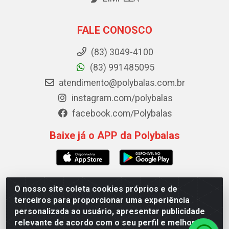
FALE CONOSCO
(83) 3049-4100
(83) 991485095
atendimento@polybalas.com.br
instagram.com/polybalas
facebook.com/Polybalas
Baixe já o APP da Polybalas
O nosso site coleta cookies próprios e de
Polybalas - Rua João Miguel de Souza, 173 Galpão B -
terceiros para proporcionar uma experiência
Ernesto Geisel, João Pessoa/PB - CEP 58.075-075 - CNPJ
personalizada ao usuário, apresentar publicidade
00.909.327/0002-61
relevante de acordo com o seu perfil e melhorar a