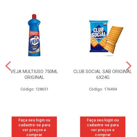
VEJA MULTIUSO 750ML
CLUB SOCIAL SAB ORIGINAL
ORIGINAL
6X24G
Código: 128651
Código: 176494
Faça seu login ou
Faça seu login ou
cadastre-se para
cadastre-se para
ver preços e
ver preços e
comprar
comprar