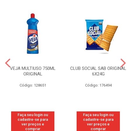
VEJA MULTIUSO 750ML
CLUB SOCIAL SAB ORIGINAL
ORIGINAL
6X24G
Código: 128651
Código: 176494
Faça seu login ou
Faça seu login ou
cadastre-se para
cadastre-se para
ver preços e
ver preços e
comprar
comprar