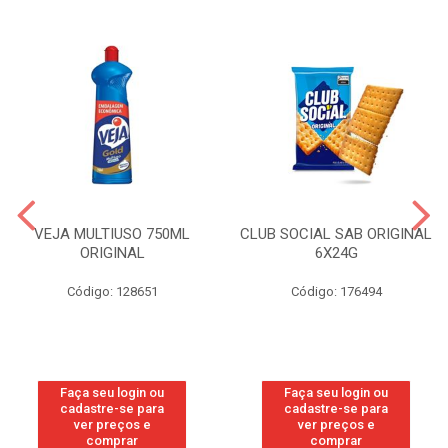
VEJA MULTIUSO 750ML
CLUB SOCIAL SAB ORIGINAL
ORIGINAL
6X24G
Código: 128651
Código: 176494
Faça seu login ou
Faça seu login ou
cadastre-se para
cadastre-se para
ver preços e
ver preços e
comprar
comprar