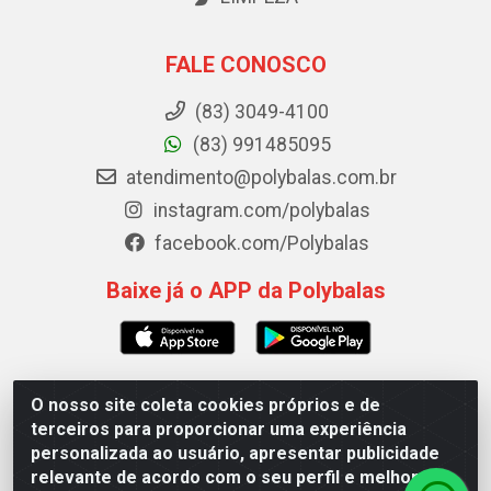
FALE CONOSCO
(83) 3049-4100
(83) 991485095
atendimento@polybalas.com.br
instagram.com/polybalas
facebook.com/Polybalas
Baixe já o APP da Polybalas
O nosso site coleta cookies próprios e de
Polybalas - Rua João Miguel de Souza, 173 Galpão B -
terceiros para proporcionar uma experiência
Ernesto Geisel, João Pessoa/PB - CEP 58.075-075 - CNPJ
personalizada ao usuário, apresentar publicidade
00.909.327/0002-61
relevante de acordo com o seu perfil e melhorar a