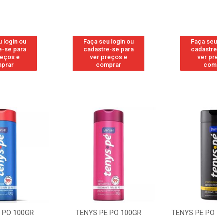
 login ou
Faça seu login ou
Faça seu
e-se para
cadastre-se para
cadastre
reços e
ver preços e
ver pr
prar
comprar
com
 PO 100GR
TENYS PE PO 100GR
TENYS PE PO