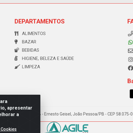
DEPARTAMENTOS
F
ALIMENTOS
BAZAR
BEBIDAS
HIGIENE, BELEZA E SAÚDE
LIMPEZA
Ba
para
io, apresentar
elhorar a
e Souza, 173 Galpão B - Ernesto Geisel, João Pessoa/PB - CEP 58.075
 Cookies