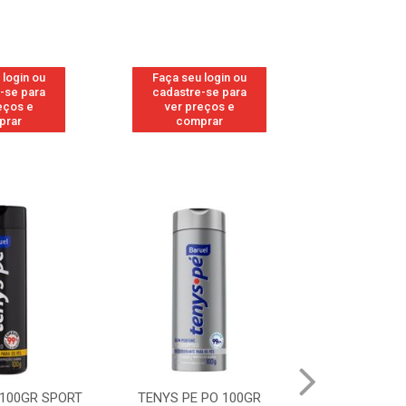
 login ou
Faça seu login ou
Faça seu 
-se para
cadastre-se para
cadastre
eços e
ver preços e
ver pr
prar
comprar
comp
 100GR SPORT
TENYS PE PO 100GR
TENYS PE PO 