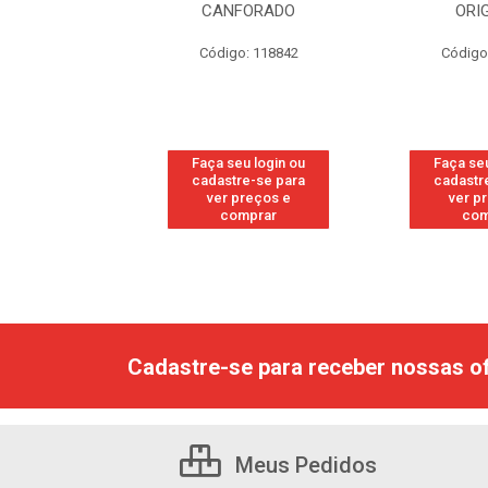
RESH
CANFORADO
ORI
go: 113
Código: 118842
Código
u login ou
Faça seu login ou
Faça seu
e-se para
cadastre-se para
cadastr
reços e
ver preços e
ver p
mprar
comprar
com
Cadastre-se para receber nossas of
Meus Pedidos