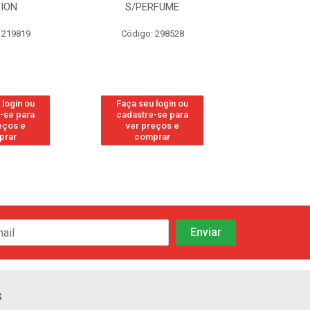
TION
S/PERFUME
FRE
 219819
Código: 298528
Código
 login ou
Faça seu login ou
Faça seu 
-se para
cadastre-se para
cadastre
eços e
ver preços e
ver pr
prar
comprar
comp
s