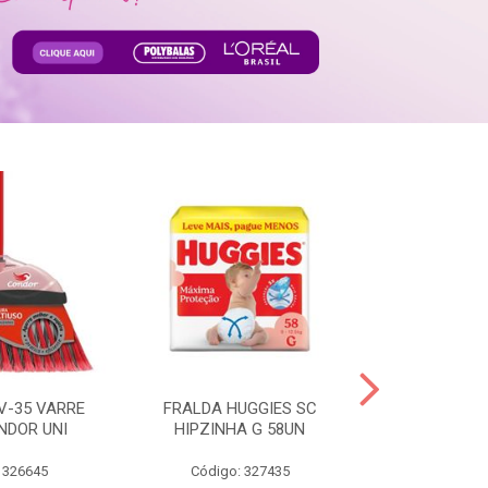
V-35 VARRE
FRALDA HUGGIES SC
H.BRASIL FC 
NDOR UNI
HIPZINHA G 58UN
 326645
Código: 327435
Código: