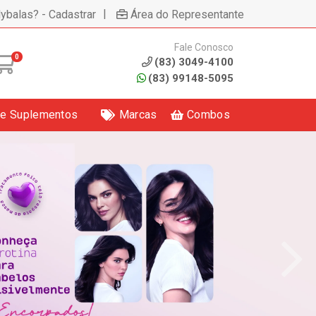
|
lybalas? - Cadastrar
Área do Representante
Fale Conosco
0
(83) 3049-4100
(83) 99148-5095
 e Suplementos
Marcas
Combos