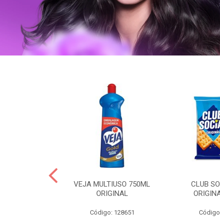
ERO 150ML
VEJA MULTIUSO 750ML
CLUB SO
HIALURONICO
ORIGINAL
ORIGIN
MEN
Código: 128651
Código
: 328153