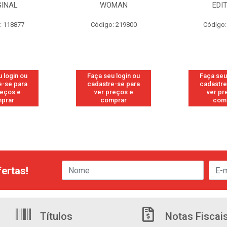
GINAL
WOMAN
EDI
: 118877
Código: 219800
Código:
 login ou
Faça seu login ou
Faça seu
e-se para
cadastre-se para
cadastre
reços e
ver preços e
ver pr
prar
comprar
com
ertas!
Títulos
Notas Fiscai