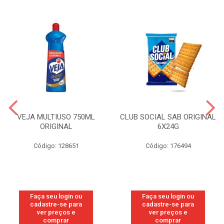
VEJA MULTIUSO 750ML
CLUB SOCIAL SAB ORIGINAL
ORIGINAL
6X24G
Código: 128651
Código: 176494
Faça seu login ou
Faça seu login ou
cadastre-se para
cadastre-se para
ver preços e
ver preços e
comprar
comprar