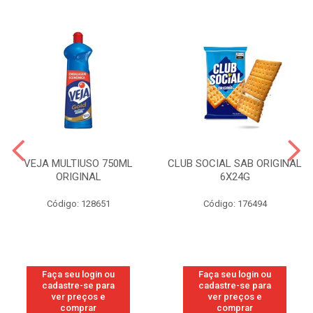
VEJA MULTIUSO 750ML
CLUB SOCIAL SAB ORIGINAL
ORIGINAL
6X24G
Código: 128651
Código: 176494
Faça seu login ou
Faça seu login ou
cadastre-se para
cadastre-se para
ver preços e
ver preços e
comprar
comprar