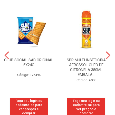
CLUB SOCIAL SAB ORIGINAL
SBP MULTI INSETICIDA
6X24G
AEROSSOL OLEO DE
CITRONELA 380ML
EMBALA...
Código: 176494
Código: 6000
Faça seu login ou
Faça seu login ou
cadastre-se para
cadastre-se para
ver preços e
ver preços e
comprar
comprar