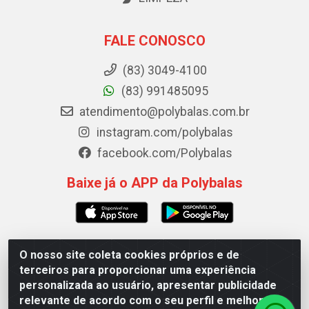
FALE CONOSCO
(83) 3049-4100
(83) 991485095
atendimento@polybalas.com.br
instagram.com/polybalas
facebook.com/Polybalas
Baixe já o APP da Polybalas
O nosso site coleta cookies próprios e de
Polybalas - Rua João Miguel de Souza, 173 Galpão B -
terceiros para proporcionar uma experiência
Ernesto Geisel, João Pessoa/PB - CEP 58.075-075 - CNPJ
personalizada ao usuário, apresentar publicidade
00.909.327/0002-61
relevante de acordo com o seu perfil e melhorar a