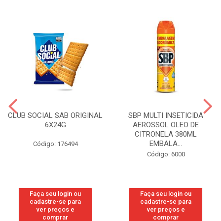
CLUB SOCIAL SAB ORIGINAL
SBP MULTI INSETICIDA
6X24G
AEROSSOL OLEO DE
CITRONELA 380ML
EMBALA...
Código: 176494
Código: 6000
Faça seu login ou
Faça seu login ou
cadastre-se para
cadastre-se para
ver preços e
ver preços e
comprar
comprar