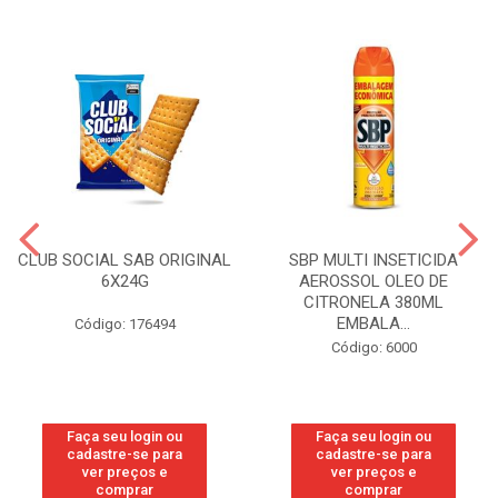
CLUB SOCIAL SAB ORIGINAL
SBP MULTI INSETICIDA
6X24G
AEROSSOL OLEO DE
CITRONELA 380ML
EMBALA...
Código: 176494
Código: 6000
Faça seu login ou
Faça seu login ou
cadastre-se para
cadastre-se para
ver preços e
ver preços e
comprar
comprar