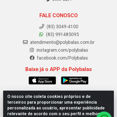
FALE CONOSCO
(83) 3049-4100
(83) 991485095
atendimento@polybalas.com.br
instagram.com/polybalas
facebook.com/Polybalas
Baixe já o APP da Polybalas
O nosso site coleta cookies próprios e de
Polybalas - Rua João Miguel de Souza, 173 Galpão B -
terceiros para proporcionar uma experiência
Ernesto Geisel, João Pessoa/PB - CEP 58.075-075 - CNPJ
personalizada ao usuário, apresentar publicidade
00.909.327/0002-61
relevante de acordo com o seu perfil e melhorar a