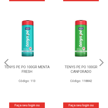
MENTA
TENYS PE PO 100GR
TENYS PE PO 100
CANFORADO
ORIGINAL
Código: 118842
Código: 118877
Faça seu login ou
Faça seu login ou