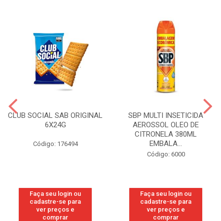
CLUB SOCIAL SAB ORIGINAL
SBP MULTI INSETICIDA
6X24G
AEROSSOL OLEO DE
CITRONELA 380ML
EMBALA...
Código: 176494
Código: 6000
Faça seu login ou
Faça seu login ou
cadastre-se para
cadastre-se para
ver preços e
ver preços e
comprar
comprar