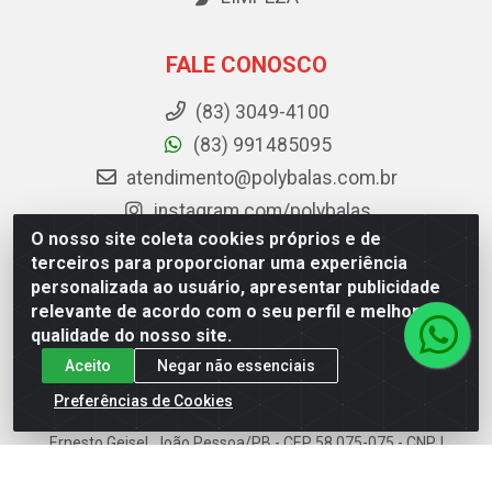
FALE CONOSCO
(83) 3049-4100
(83) 991485095
atendimento@polybalas.com.br
instagram.com/polybalas
O nosso site coleta cookies próprios e de
facebook.com/Polybalas
terceiros para proporcionar uma experiência
personalizada ao usuário, apresentar publicidade
Baixe já o APP da Polybalas
relevante de acordo com o seu perfil e melhorar a
qualidade do nosso site.
Aceito
Negar não essenciais
Preferências de Cookies
Polybalas - Rua João Miguel de Souza, 173 Galpão B -
Ernesto Geisel, João Pessoa/PB - CEP 58.075-075 - CNPJ
00.909.327/0002-61