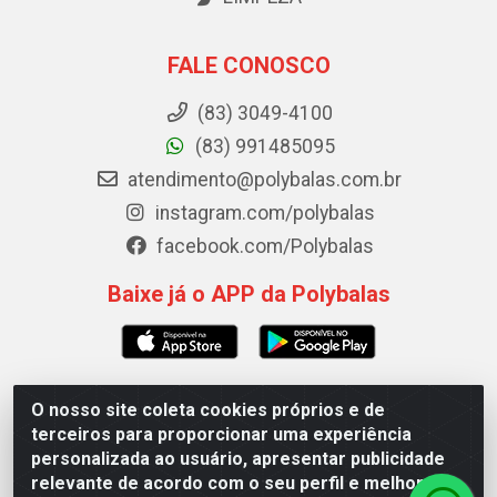
FALE CONOSCO
(83) 3049-4100
(83) 991485095
atendimento@polybalas.com.br
instagram.com/polybalas
facebook.com/Polybalas
Baixe já o APP da Polybalas
O nosso site coleta cookies próprios e de
Polybalas - Rua João Miguel de Souza, 173 Galpão B -
terceiros para proporcionar uma experiência
Ernesto Geisel, João Pessoa/PB - CEP 58.075-075 - CNPJ
personalizada ao usuário, apresentar publicidade
00.909.327/0002-61
relevante de acordo com o seu perfil e melhorar a