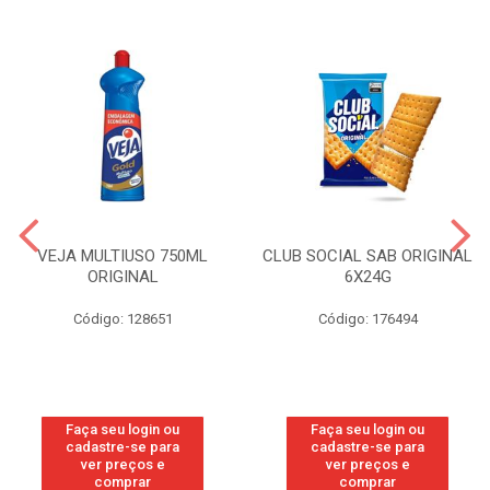
VEJA MULTIUSO 750ML
CLUB SOCIAL SAB ORIGINAL
ORIGINAL
6X24G
Código: 128651
Código: 176494
Faça seu login ou
Faça seu login ou
cadastre-se para
cadastre-se para
ver preços e
ver preços e
comprar
comprar