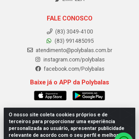
FALE CONOSCO
(83) 3049-4100
(83) 991485095
atendimento@polybalas.com.br
instagram.com/polybalas
facebook.com/Polybalas
Baixe já o APP da Polybalas
O nosso site coleta cookies próprios e de
Polybalas - Rua João Miguel de Souza, 173 Galpão B -
terceiros para proporcionar uma experiência
Ernesto Geisel, João Pessoa/PB - CEP 58.075-075 - CNPJ
personalizada ao usuário, apresentar publicidade
00.909.327/0002-61
relevante de acordo com o seu perfil e melhorar a