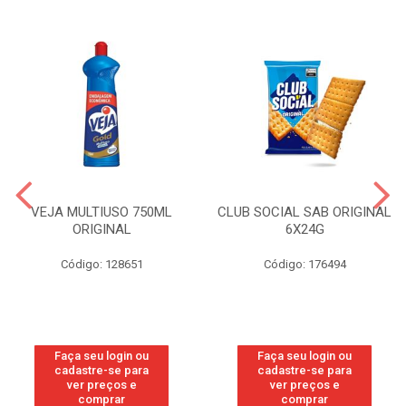
VEJA MULTIUSO 750ML
CLUB SOCIAL SAB ORIGINAL
ORIGINAL
6X24G
Código: 128651
Código: 176494
Faça seu login ou
Faça seu login ou
cadastre-se para
cadastre-se para
ver preços e
ver preços e
comprar
comprar