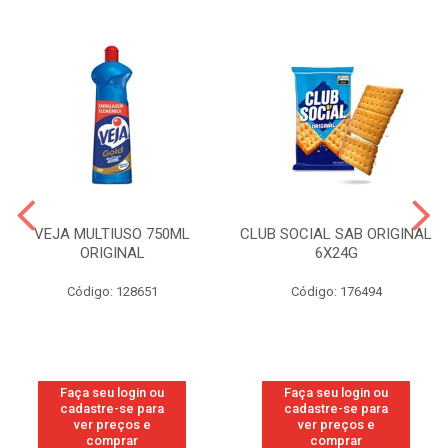
VEJA MULTIUSO 750ML
CLUB SOCIAL SAB ORIGINAL
ORIGINAL
6X24G
Código: 128651
Código: 176494
Faça seu login ou
Faça seu login ou
cadastre-se para
cadastre-se para
ver preços e
ver preços e
comprar
comprar