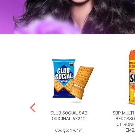
 BRASILID 80G
CLUB SOCIAL SAB
SBP MULTI
M LIMAO
ORIGINAL 6X24G
AEROSSO
CITRONE
EMBA
: 322465
Código: 176494