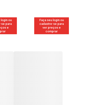
 login ou
Faça seu login ou
Faça seu 
-se para
cadastre-se para
cadastre
eços e
ver preços e
ver pr
prar
comprar
comp