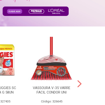
UGGIES SC
VASSOURA V-35 VARRE
TABLETE 80G
A G 58UN
FACIL CONDOR UNI
LEI
 327435
Código: 326645
Código: