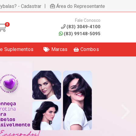
|
lybalas? - Cadastrar
Área do Representante
Fale Conosco
0
(83) 3049-4100
(83) 99148-5095
 e Suplementos
Marcas
Combos