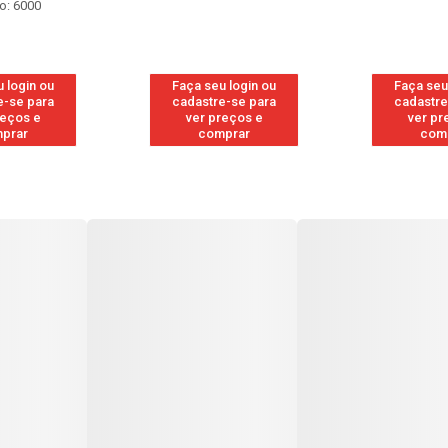
o: 6000
 login ou
Faça seu login ou
Faça seu
e-se para
cadastre-se para
cadastre
reços e
ver preços e
ver pr
prar
comprar
com