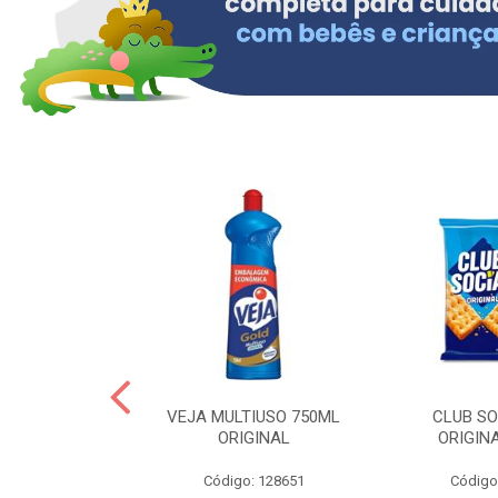
ERO 150ML
VEJA MULTIUSO 750ML
CLUB SO
HIALURONICO
ORIGINAL
ORIGIN
MEN
Código: 128651
Código
: 328153