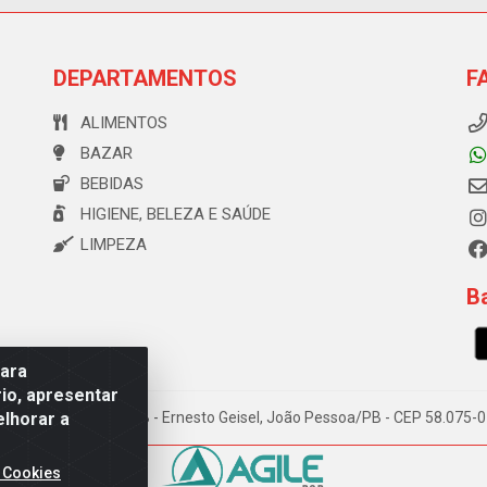
DEPARTAMENTOS
F
ALIMENTOS
BAZAR
BEBIDAS
HIGIENE, BELEZA E SAÚDE
LIMPEZA
Ba
para
io, apresentar
elhorar a
e Souza, 173 Galpão B - Ernesto Geisel, João Pessoa/PB - CEP 58.075
 Cookies