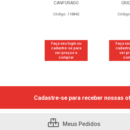
RESH
CANFORADO
ORI
go: 113
Código: 118842
Código
u login ou
Faça seu login ou
Faça seu
e-se para
cadastre-se para
cadastr
reços e
ver preços e
ver p
mprar
comprar
com
Cadastre-se para receber nossas of
Meus Pedidos