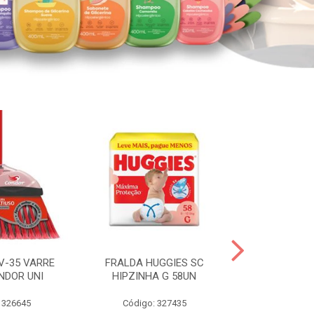
V-35 VARRE
FRALDA HUGGIES SC
H.BRASIL FC 
NDOR UNI
HIPZINHA G 58UN
 326645
Código: 327435
Código: