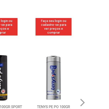
 login ou
Faça seu login ou
Faça seu 
-se para
cadastre-se para
cadastre
eços e
ver preços e
ver pr
prar
comprar
comp
 100GR SPORT
TENYS PE PO 100GR
TENYS PE PO 