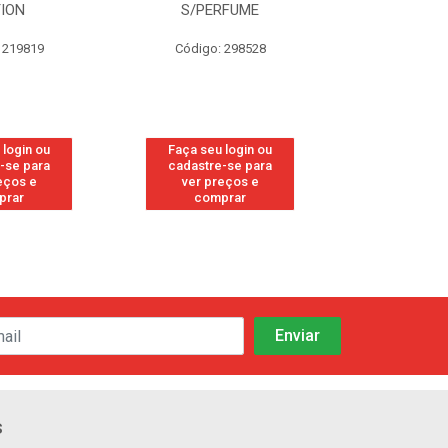
TION
S/PERFUME
FRE
 219819
Código: 298528
Código
 login ou
Faça seu login ou
Faça seu 
-se para
cadastre-se para
cadastre
eços e
ver preços e
ver pr
prar
comprar
comp
s