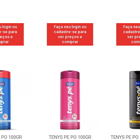
 login ou
Faça seu login ou
Faça seu
e-se para
cadastre-se para
cadastre
reços e
ver preços e
ver pr
prar
comprar
com
 PO 100GR
TENYS PE PO 100GR
TENYS PE PO