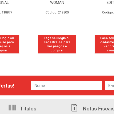
GINAL
WOMAN
EDI
: 118877
Código: 219800
Código:
 login ou
Faça seu login ou
Faça seu
e-se para
cadastre-se para
cadastre
reços e
ver preços e
ver pr
prar
comprar
com
ertas!
Títulos
Notas Fiscai