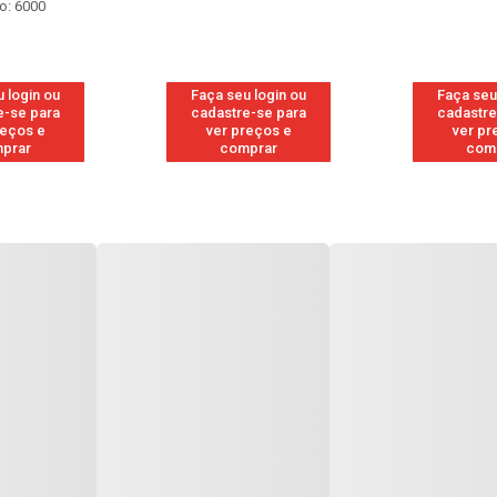
o: 6000
 login ou
Faça seu login ou
Faça seu
e-se para
cadastre-se para
cadastre
reços e
ver preços e
ver pr
prar
comprar
com