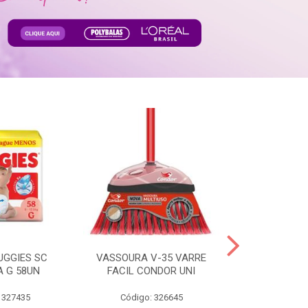
UGGIES SC
VASSOURA V-35 VARRE
TABLETE 80G
A G 58UN
FACIL CONDOR UNI
LEI
 327435
Código: 326645
Código: