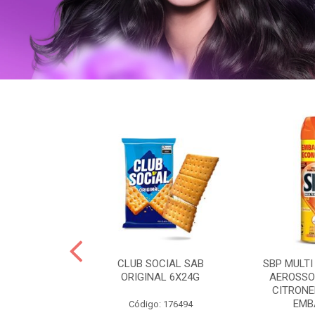
 BRASILID 80G
CLUB SOCIAL SAB
SBP MULTI
M LIMAO
ORIGINAL 6X24G
AEROSSO
CITRONE
EMBA
: 322465
Código: 176494