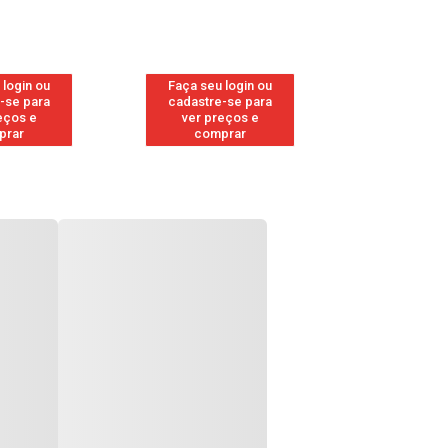
 login ou
Faça seu login ou
Faça seu 
-se para
cadastre-se para
cadastre
eços e
ver preços e
ver pr
prar
comprar
comp