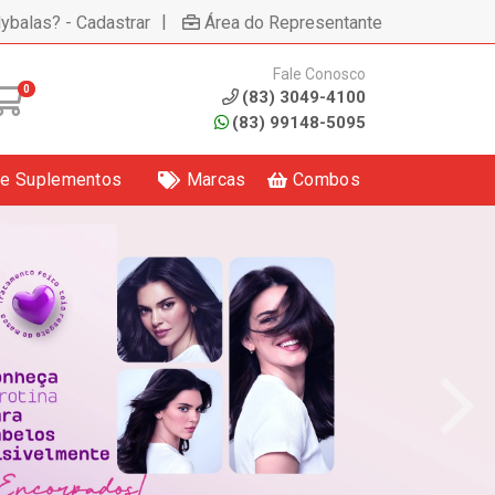
|
lybalas? - Cadastrar
Área do Representante
Fale Conosco
0
(83) 3049-4100
(83) 99148-5095
 e Suplementos
Marcas
Combos