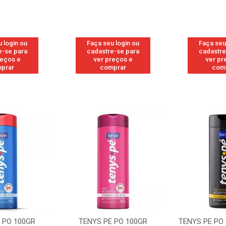
 login ou
Faça seu login ou
Faça seu
e-se para
cadastre-se para
cadastre
reços e
ver preços e
ver pr
prar
comprar
com
 PO 100GR
TENYS PE PO 100GR
TENYS PE PO