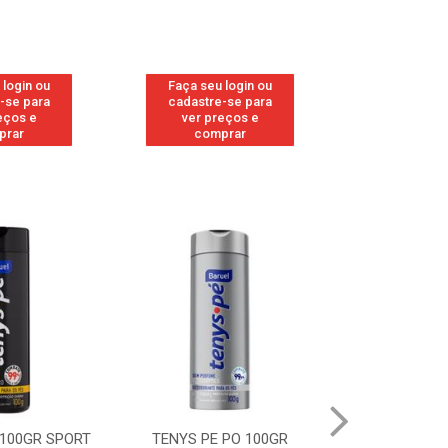
 login ou
Faça seu login ou
Faça seu 
-se para
cadastre-se para
cadastre
eços e
ver preços e
ver pr
prar
comprar
comp
 100GR SPORT
TENYS PE PO 100GR
TENYS PE PO 