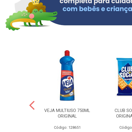
ERO 150ML
VEJA MULTIUSO 750ML
CLUB SO
HIALURONICO
ORIGINAL
ORIGIN
MEN
Código: 128651
Código
: 328153