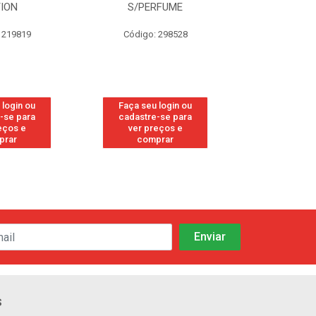
TION
S/PERFUME
FRE
 219819
Código: 298528
Código
 login ou
Faça seu login ou
Faça seu 
-se para
cadastre-se para
cadastre
eços e
ver preços e
ver pr
prar
comprar
comp
s