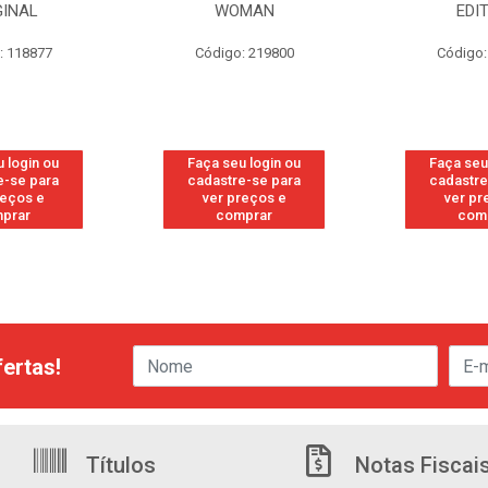
GINAL
WOMAN
EDI
: 118877
Código: 219800
Código:
 login ou
Faça seu login ou
Faça seu
e-se para
cadastre-se para
cadastre
reços e
ver preços e
ver pr
prar
comprar
com
ertas!
Títulos
Notas Fiscai