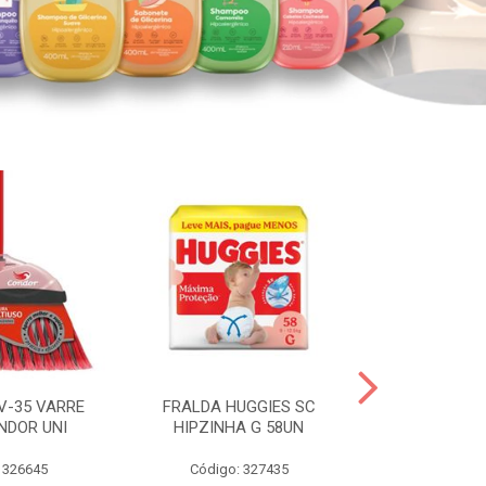
V-35 VARRE
FRALDA HUGGIES SC
H.BRASIL FC 
NDOR UNI
HIPZINHA G 58UN
 326645
Código: 327435
Código: