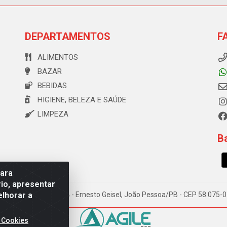
DEPARTAMENTOS
F
ALIMENTOS
BAZAR
BEBIDAS
HIGIENE, BELEZA E SAÚDE
LIMPEZA
Ba
para
io, apresentar
elhorar a
e Souza, 173 Galpão B - Ernesto Geisel, João Pessoa/PB - CEP 58.075
 Cookies