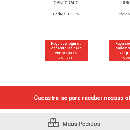
RESH
CANFORADO
ORI
go: 113
Código: 118842
Código
u login ou
Faça seu login ou
Faça seu
e-se para
cadastre-se para
cadastr
reços e
ver preços e
ver p
mprar
comprar
com
Cadastre-se para receber nossas of
Meus Pedidos