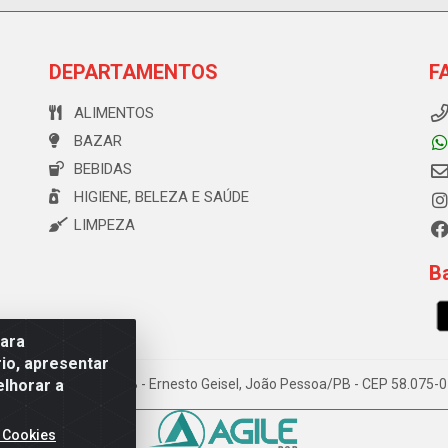
DEPARTAMENTOS
F
ALIMENTOS
BAZAR
BEBIDAS
HIGIENE, BELEZA E SAÚDE
LIMPEZA
Ba
para
io, apresentar
elhorar a
e Souza, 173 Galpão B - Ernesto Geisel, João Pessoa/PB - CEP 58.075
 Cookies