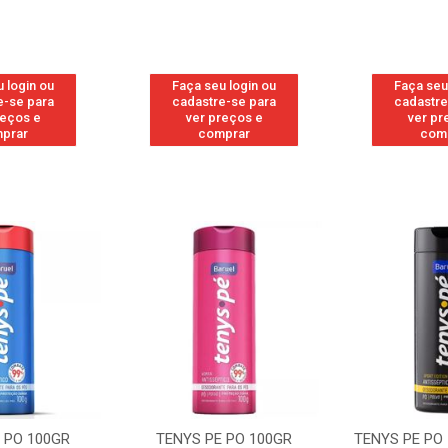
 login ou
Faça seu login ou
Faça seu
e-se para
cadastre-se para
cadastre
reços e
ver preços e
ver pr
prar
comprar
com
 PO 100GR
TENYS PE PO 100GR
TENYS PE PO