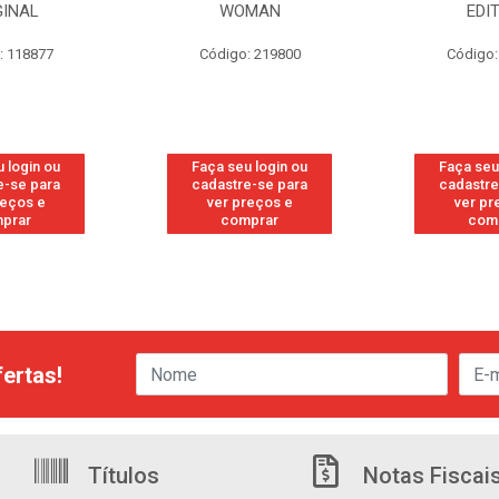
GINAL
WOMAN
EDI
: 118877
Código: 219800
Código:
 login ou
Faça seu login ou
Faça seu
e-se para
cadastre-se para
cadastre
reços e
ver preços e
ver pr
prar
comprar
com
ertas!
Títulos
Notas Fiscai