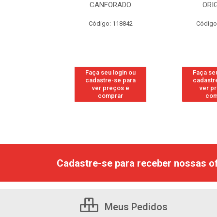
RESH
CANFORADO
ORI
go: 113
Código: 118842
Código
u login ou
Faça seu login ou
Faça seu
e-se para
cadastre-se para
cadastr
reços e
ver preços e
ver p
mprar
comprar
com
Cadastre-se para receber nossas of
Meus Pedidos