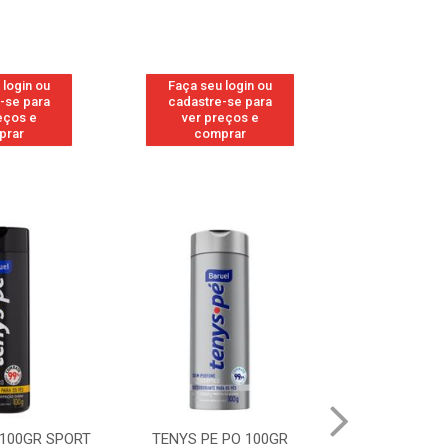
 login ou
Faça seu login ou
Faça seu 
-se para
cadastre-se para
cadastre
eços e
ver preços e
ver pr
prar
comprar
comp
 100GR SPORT
TENYS PE PO 100GR
TENYS PE PO 