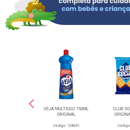
ERO 150ML
VEJA MULTIUSO 750ML
CLUB SO
HIALURONICO
ORIGINAL
ORIGIN
MEN
Código: 128651
Código
: 328153