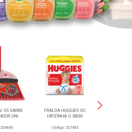
V-35 VARRE
FRALDA HUGGIES SC
H.BRASIL FC 
NDOR UNI
HIPZINHA G 58UN
 326645
Código: 327435
Código: