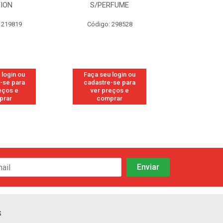
TION
S/PERFUME
FRE
 219819
Código: 298528
Código
 login ou
Faça seu login ou
Faça seu 
-se para
cadastre-se para
cadastre
eços e
ver preços e
ver pr
prar
comprar
comp
s