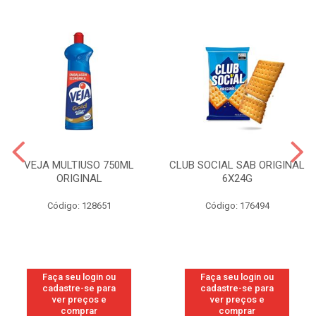
VEJA MULTIUSO 750ML
CLUB SOCIAL SAB ORIGINAL
ORIGINAL
6X24G
Código: 128651
Código: 176494
Faça seu login ou
Faça seu login ou
cadastre-se para
cadastre-se para
ver preços e
ver preços e
comprar
comprar