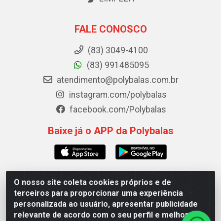
FALE CONOSCO
(83) 3049-4100
(83) 991485095
atendimento@polybalas.com.br
instagram.com/polybalas
facebook.com/Polybalas
Baixe já o APP da Polybalas
O nosso site coleta cookies próprios e de
Polybalas - Rua João Miguel de Souza, 173 Galpão B -
terceiros para proporcionar uma experiência
Ernesto Geisel, João Pessoa/PB - CEP 58.075-075 - CNPJ
personalizada ao usuário, apresentar publicidade
00.909.327/0002-61
relevante de acordo com o seu perfil e melhorar a