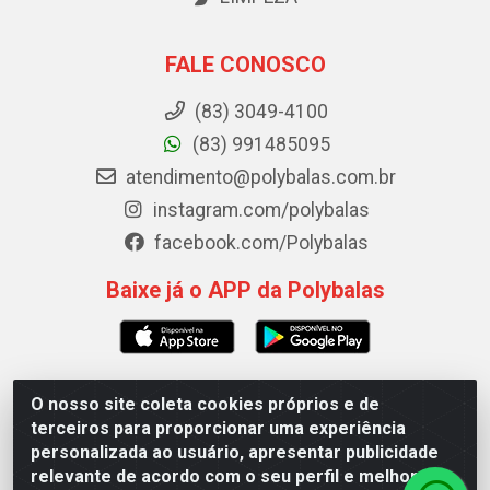
FALE CONOSCO
(83) 3049-4100
(83) 991485095
atendimento@polybalas.com.br
instagram.com/polybalas
facebook.com/Polybalas
Baixe já o APP da Polybalas
O nosso site coleta cookies próprios e de
Polybalas - Rua João Miguel de Souza, 173 Galpão B -
terceiros para proporcionar uma experiência
Ernesto Geisel, João Pessoa/PB - CEP 58.075-075 - CNPJ
personalizada ao usuário, apresentar publicidade
00.909.327/0002-61
relevante de acordo com o seu perfil e melhorar a