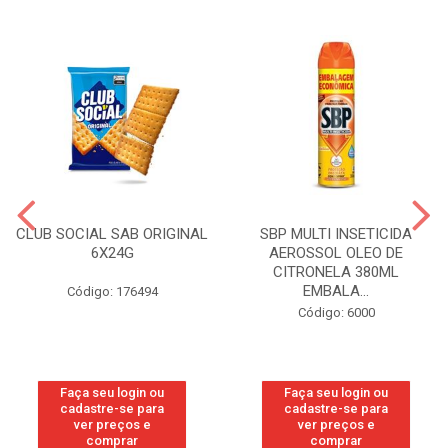
CLUB SOCIAL SAB ORIGINAL
SBP MULTI INSETICIDA
6X24G
AEROSSOL OLEO DE
CITRONELA 380ML
EMBALA...
Código: 176494
Código: 6000
Faça seu login ou
Faça seu login ou
cadastre-se para
cadastre-se para
ver preços e
ver preços e
comprar
comprar