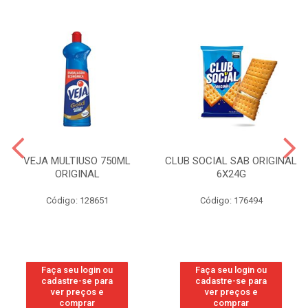
VEJA MULTIUSO 750ML
CLUB SOCIAL SAB ORIGINAL
ORIGINAL
6X24G
Código: 128651
Código: 176494
Faça seu login ou
Faça seu login ou
cadastre-se para
cadastre-se para
ver preços e
ver preços e
comprar
comprar