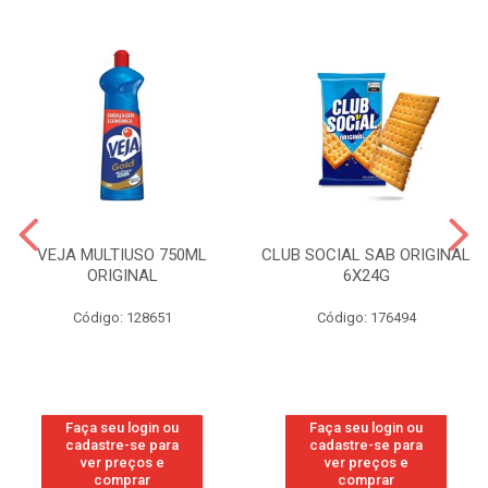
VEJA MULTIUSO 750ML
CLUB SOCIAL SAB ORIGINAL
ORIGINAL
6X24G
Código: 128651
Código: 176494
Faça seu login ou
Faça seu login ou
cadastre-se para
cadastre-se para
ver preços e
ver preços e
comprar
comprar