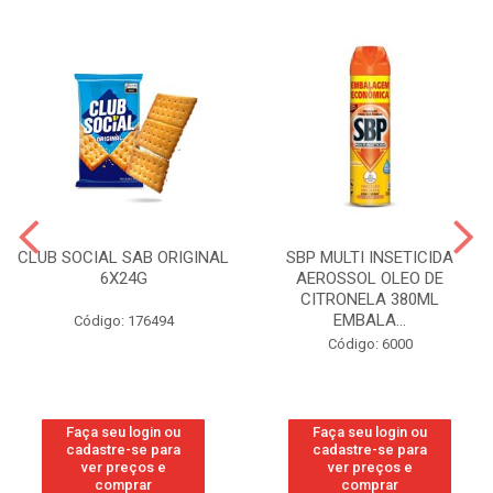
CLUB SOCIAL SAB ORIGINAL
SBP MULTI INSETICIDA
6X24G
AEROSSOL OLEO DE
CITRONELA 380ML
EMBALA...
Código: 176494
Código: 6000
Faça seu login ou
Faça seu login ou
cadastre-se para
cadastre-se para
ver preços e
ver preços e
comprar
comprar