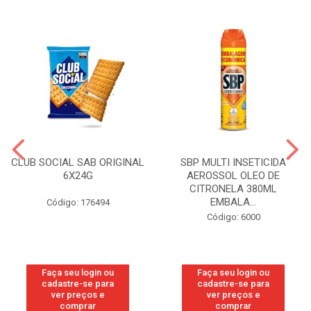
CLUB SOCIAL SAB ORIGINAL
SBP MULTI INSETICIDA
6X24G
AEROSSOL OLEO DE
CITRONELA 380ML
EMBALA...
Código: 176494
Código: 6000
Faça seu login ou
Faça seu login ou
cadastre-se para
cadastre-se para
ver preços e
ver preços e
comprar
comprar