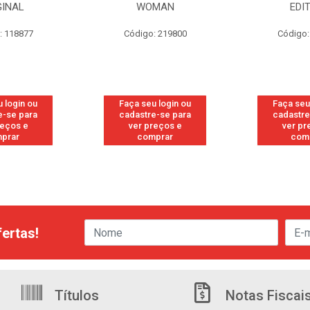
GINAL
WOMAN
EDI
: 118877
Código: 219800
Código:
 login ou
Faça seu login ou
Faça seu
e-se para
cadastre-se para
cadastre
reços e
ver preços e
ver pr
prar
comprar
com
ertas!
Títulos
Notas Fiscai