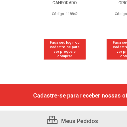
RESH
CANFORADO
ORI
go: 113
Código: 118842
Código
u login ou
Faça seu login ou
Faça seu
e-se para
cadastre-se para
cadastr
reços e
ver preços e
ver p
mprar
comprar
com
Cadastre-se para receber nossas of
Meus Pedidos