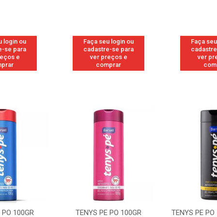
 login ou
Faça seu login ou
Faça seu
e-se para
cadastre-se para
cadastre
reços e
ver preços e
ver pr
prar
comprar
com
 PO 100GR
TENYS PE PO 100GR
TENYS PE PO