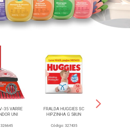
V-35 VARRE
FRALDA HUGGIES SC
H.BRASIL FC 
NDOR UNI
HIPZINHA G 58UN
 326645
Código: 327435
Código: