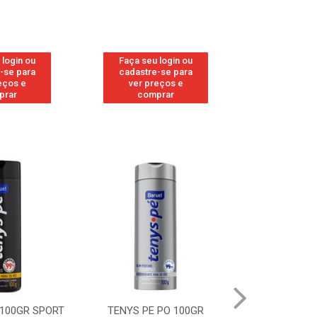
 login ou
Faça seu login ou
Faça seu 
-se para
cadastre-se para
cadastre
eços e
ver preços e
ver pr
prar
comprar
comp
 100GR SPORT
TENYS PE PO 100GR
TENYS PE PO 