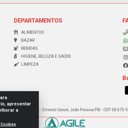
DEPARTAMENTOS
F
ALIMENTOS
BAZAR
BEBIDAS
HIGIENE, BELEZA E SAÚDE
LIMPEZA
Ba
para
io, apresentar
elhorar a
e Souza, 173 Galpão B - Ernesto Geisel, João Pessoa/PB - CEP 58.075
 Cookies