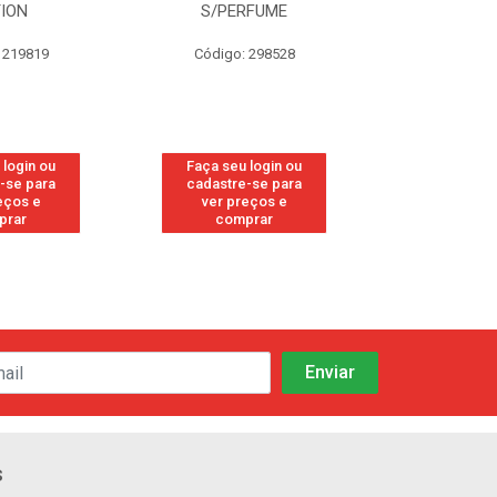
TION
S/PERFUME
FRE
 219819
Código: 298528
Código
 login ou
Faça seu login ou
Faça seu 
-se para
cadastre-se para
cadastre
eços e
ver preços e
ver pr
prar
comprar
comp
s