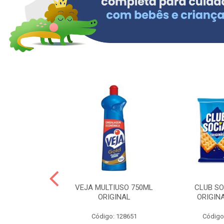
ERO 150ML
VEJA MULTIUSO 750ML
CLUB SO
HIALURONICO
ORIGINAL
ORIGIN
MEN
Código: 128651
Código
: 328153