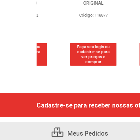
FORADO
ORIGINAL
WO
: 118842
Código: 118877
Código
u login ou
Faça seu login ou
Faça seu
e-se para
cadastre-se para
cadastr
reços e
ver preços e
ver p
mprar
comprar
com
Cadastre-se para receber nossas of
Meus Pedidos