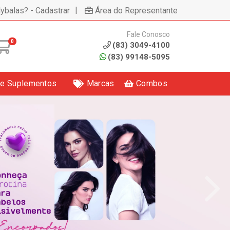
|
lybalas? - Cadastrar
Área do Representante
Fale Conosco
0
(83) 3049-4100
(83) 99148-5095
 e Suplementos
Marcas
Combos