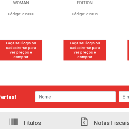
MAN
EDITION
S/PE
: 219800
Código: 219819
Código:
 login ou
Faça seu login ou
Faça seu
e-se para
cadastre-se para
cadastre
reços e
ver preços e
ver pr
prar
comprar
com
ertas!
Títulos
Notas Fiscai