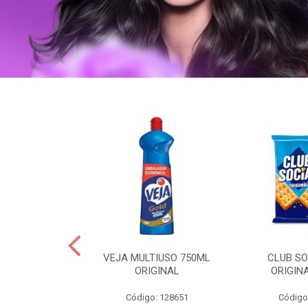
ERO 150ML
VEJA MULTIUSO 750ML
CLUB SO
HIALURONICO
ORIGINAL
ORIGIN
MEN
Código: 128651
Código
: 328153