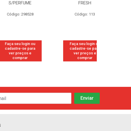
RFUME
FRESH
CANFO
 298528
Código: 113
Código:
 login ou
Faça seu login ou
Faça seu 
-se para
cadastre-se para
cadastre
eços e
ver preços e
ver pr
prar
comprar
comp
s