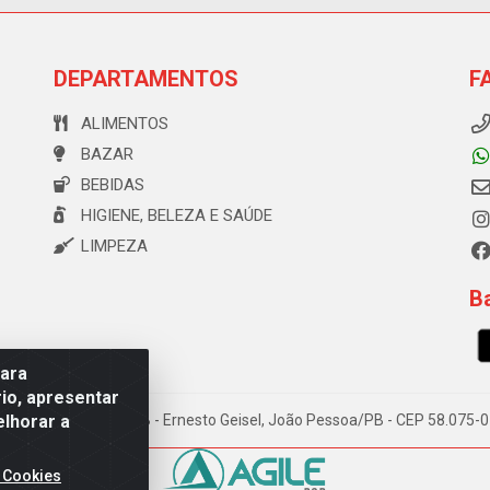
DEPARTAMENTOS
F
ALIMENTOS
BAZAR
BEBIDAS
HIGIENE, BELEZA E SAÚDE
LIMPEZA
Ba
para
io, apresentar
elhorar a
e Souza, 173 Galpão B - Ernesto Geisel, João Pessoa/PB - CEP 58.075
 Cookies