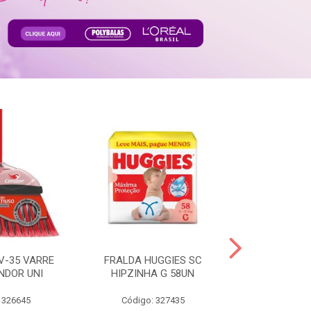
V-35 VARRE
FRALDA HUGGIES SC
H.BRASIL FC 
NDOR UNI
HIPZINHA G 58UN
 326645
Código: 327435
Código: