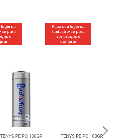
 login ou
Faça seu login ou
Faça seu 
-se para
cadastre-se para
cadastre
eços e
ver preços e
ver pr
prar
comprar
comp
 PO 100GR
TENYS PE PO 100GR MENTA
TENYS PE 