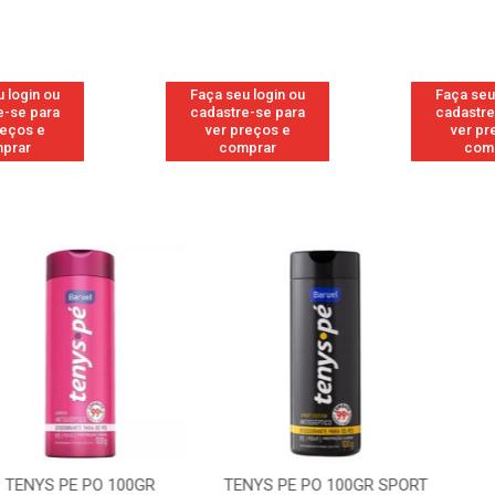
 login ou
Faça seu login ou
Faça seu
e-se para
cadastre-se para
cadastre
reços e
ver preços e
ver pr
prar
comprar
com
 PO 100GR
TENYS PE PO 100GR SPORT
TENYS PE