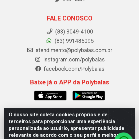
FALE CONOSCO
(83) 3049-4100
(83) 991485095
atendimento@polybalas.com.br
instagram.com/polybalas
facebook.com/Polybalas
Baixe já o APP da Polybalas
O nosso site coleta cookies próprios e de
Polybalas - Rua João Miguel de Souza, 173 Galpão B -
terceiros para proporcionar uma experiência
Ernesto Geisel, João Pessoa/PB - CEP 58.075-075 - CNPJ
personalizada ao usuário, apresentar publicidade
00.909.327/0002-61
relevante de acordo com o seu perfil e melhorar a