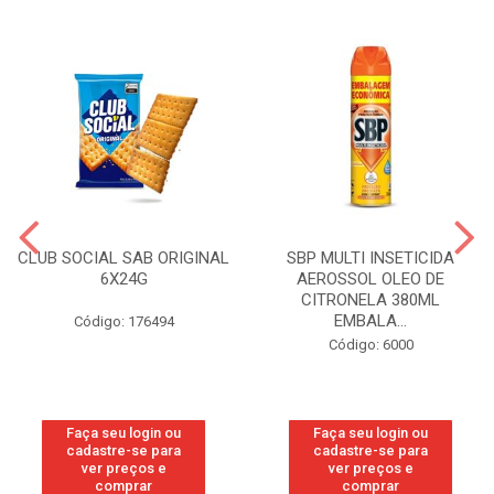
CLUB SOCIAL SAB ORIGINAL
SBP MULTI INSETICIDA
6X24G
AEROSSOL OLEO DE
CITRONELA 380ML
EMBALA...
Código: 176494
Código: 6000
Faça seu login ou
Faça seu login ou
cadastre-se para
cadastre-se para
ver preços e
ver preços e
comprar
comprar