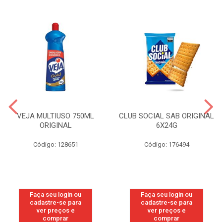
VEJA MULTIUSO 750ML
CLUB SOCIAL SAB ORIGINAL
ORIGINAL
6X24G
Código: 128651
Código: 176494
Faça seu login ou
Faça seu login ou
cadastre-se para
cadastre-se para
ver preços e
ver preços e
comprar
comprar