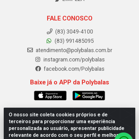
FALE CONOSCO
(83) 3049-4100
(83) 991485095
atendimento@polybalas.com.br
instagram.com/polybalas
facebook.com/Polybalas
Baixe já o APP da Polybalas
O nosso site coleta cookies próprios e de
Polybalas - Rua João Miguel de Souza, 173 Galpão B -
terceiros para proporcionar uma experiência
Ernesto Geisel, João Pessoa/PB - CEP 58.075-075 - CNPJ
personalizada ao usuário, apresentar publicidade
00.909.327/0002-61
relevante de acordo com o seu perfil e melhorar a