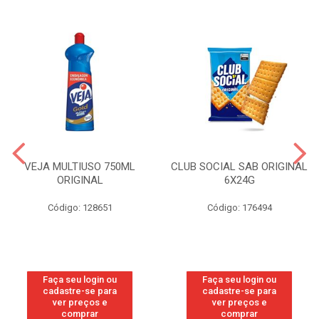
VEJA MULTIUSO 750ML
CLUB SOCIAL SAB ORIGINAL
ORIGINAL
6X24G
Código: 128651
Código: 176494
Faça seu login ou
Faça seu login ou
cadastre-se para
cadastre-se para
ver preços e
ver preços e
comprar
comprar