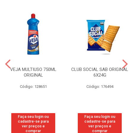
VEJA MULTIUSO 750ML
CLUB SOCIAL SAB ORIGINAL
ORIGINAL
6X24G
Código: 128651
Código: 176494
Faça seu login ou
Faça seu login ou
cadastre-se para
cadastre-se para
ver preços e
ver preços e
comprar
comprar