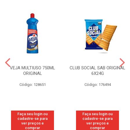
VEJA MULTIUSO 750ML
CLUB SOCIAL SAB ORIGINAL
ORIGINAL
6X24G
Código: 128651
Código: 176494
Faça seu login ou
Faça seu login ou
cadastre-se para
cadastre-se para
ver preços e
ver preços e
comprar
comprar