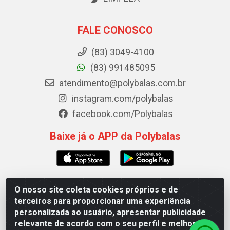
FALE CONOSCO
(83) 3049-4100
(83) 991485095
atendimento@polybalas.com.br
instagram.com/polybalas
facebook.com/Polybalas
Baixe já o APP da Polybalas
O nosso site coleta cookies próprios e de
Polybalas - Rua João Miguel de Souza, 173 Galpão B -
terceiros para proporcionar uma experiência
Ernesto Geisel, João Pessoa/PB - CEP 58.075-075 - CNPJ
personalizada ao usuário, apresentar publicidade
00.909.327/0002-61
relevante de acordo com o seu perfil e melhorar a