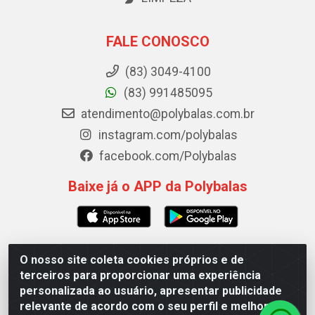
FALE CONOSCO
(83) 3049-4100
(83) 991485095
atendimento@polybalas.com.br
instagram.com/polybalas
facebook.com/Polybalas
Baixe já o APP da Polybalas
O nosso site coleta cookies próprios e de
Polybalas - Rua João Miguel de Souza, 173 Galpão B -
terceiros para proporcionar uma experiência
Ernesto Geisel, João Pessoa/PB - CEP 58.075-075 - CNPJ
personalizada ao usuário, apresentar publicidade
00.909.327/0002-61
relevante de acordo com o seu perfil e melhorar a