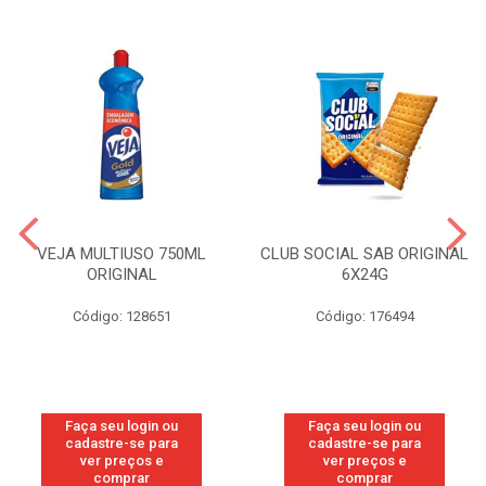
VEJA MULTIUSO 750ML
CLUB SOCIAL SAB ORIGINAL
ORIGINAL
6X24G
Código: 128651
Código: 176494
Faça seu login ou
Faça seu login ou
cadastre-se para
cadastre-se para
ver preços e
ver preços e
comprar
comprar