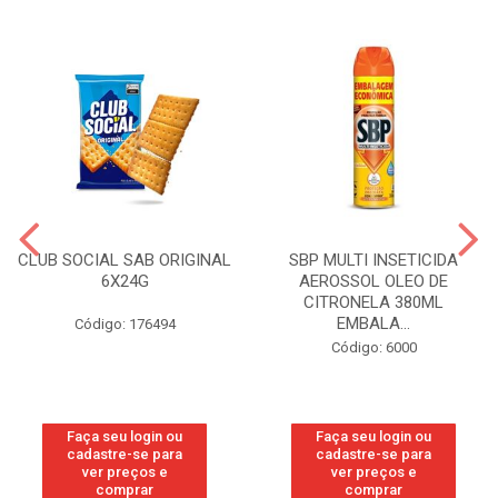
CLUB SOCIAL SAB ORIGINAL
SBP MULTI INSETICIDA
6X24G
AEROSSOL OLEO DE
CITRONELA 380ML
EMBALA...
Código: 176494
Código: 6000
Faça seu login ou
Faça seu login ou
cadastre-se para
cadastre-se para
ver preços e
ver preços e
comprar
comprar