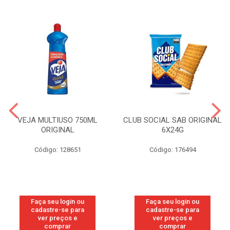
VEJA MULTIUSO 750ML
CLUB SOCIAL SAB ORIGINAL
ORIGINAL
6X24G
Código: 128651
Código: 176494
Faça seu login ou
Faça seu login ou
cadastre-se para
cadastre-se para
ver preços e
ver preços e
comprar
comprar