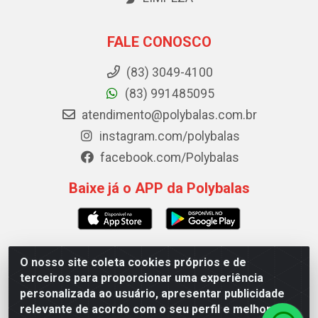
FALE CONOSCO
(83) 3049-4100
(83) 991485095
atendimento@polybalas.com.br
instagram.com/polybalas
facebook.com/Polybalas
Baixe já o APP da Polybalas
O nosso site coleta cookies próprios e de
Polybalas - Rua João Miguel de Souza, 173 Galpão B -
terceiros para proporcionar uma experiência
Ernesto Geisel, João Pessoa/PB - CEP 58.075-075 - CNPJ
personalizada ao usuário, apresentar publicidade
00.909.327/0002-61
relevante de acordo com o seu perfil e melhorar a