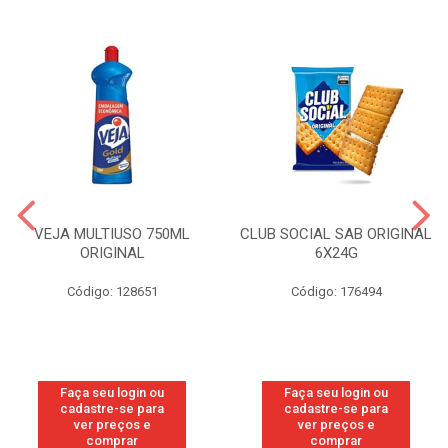
VEJA MULTIUSO 750ML
CLUB SOCIAL SAB ORIGINAL
ORIGINAL
6X24G
Código: 128651
Código: 176494
Faça seu login ou
Faça seu login ou
cadastre-se para
cadastre-se para
ver preços e
ver preços e
comprar
comprar