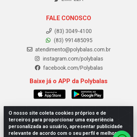
FALE CONOSCO
(83) 3049-4100
(83) 991485095
atendimento@polybalas.com.br
instagram.com/polybalas
facebook.com/Polybalas
Baixe já o APP da Polybalas
O nosso site coleta cookies próprios e de
Polybalas - Rua João Miguel de Souza, 173 Galpão B -
terceiros para proporcionar uma experiência
Ernesto Geisel, João Pessoa/PB - CEP 58.075-075 - CNPJ
personalizada ao usuário, apresentar publicidade
00.909.327/0002-61
relevante de acordo com o seu perfil e melhorar a