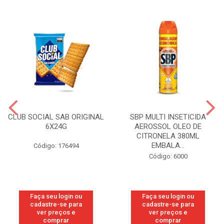
CLUB SOCIAL SAB ORIGINAL
SBP MULTI INSETICIDA
6X24G
AEROSSOL OLEO DE
CITRONELA 380ML
EMBALA...
Código: 176494
Código: 6000
Faça seu login ou
Faça seu login ou
cadastre-se para
cadastre-se para
ver preços e
ver preços e
comprar
comprar