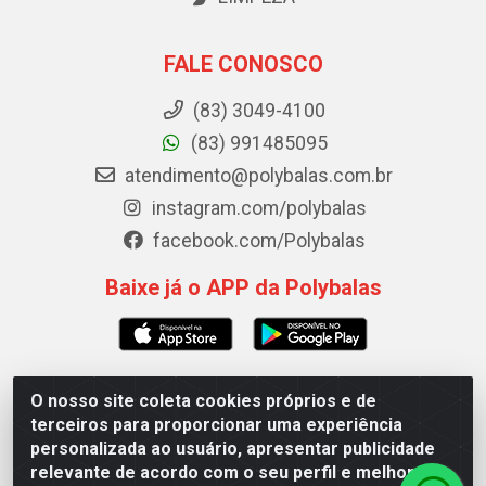
FALE CONOSCO
(83) 3049-4100
(83) 991485095
atendimento@polybalas.com.br
instagram.com/polybalas
facebook.com/Polybalas
Baixe já o APP da Polybalas
O nosso site coleta cookies próprios e de
Polybalas - Rua João Miguel de Souza, 173 Galpão B -
terceiros para proporcionar uma experiência
Ernesto Geisel, João Pessoa/PB - CEP 58.075-075 - CNPJ
personalizada ao usuário, apresentar publicidade
00.909.327/0002-61
relevante de acordo com o seu perfil e melhorar a