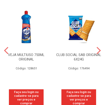
VEJA MULTIUSO 750ML
CLUB SOCIAL SAB ORIGINAL
ORIGINAL
6X24G
Código: 128651
Código: 176494
Faça seu login ou
Faça seu login ou
cadastre-se para
cadastre-se para
ver preços e
ver preços e
comprar
comprar