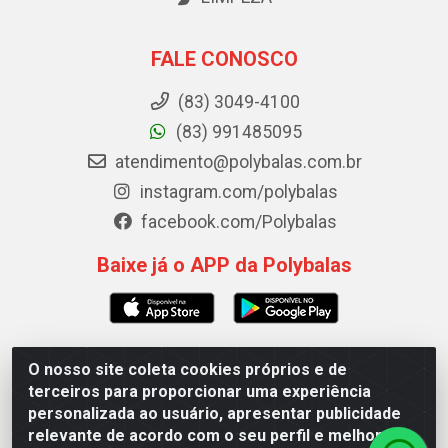
FALE CONOSCO
(83) 3049-4100
(83) 991485095
atendimento@polybalas.com.br
instagram.com/polybalas
facebook.com/Polybalas
Baixe já o APP da Polybalas
O nosso site coleta cookies próprios e de
Polybalas - Rua João Miguel de Souza, 173 Galpão B -
terceiros para proporcionar uma experiência
Ernesto Geisel, João Pessoa/PB - CEP 58.075-075 - CNPJ
personalizada ao usuário, apresentar publicidade
00.909.327/0002-61
relevante de acordo com o seu perfil e melhorar a