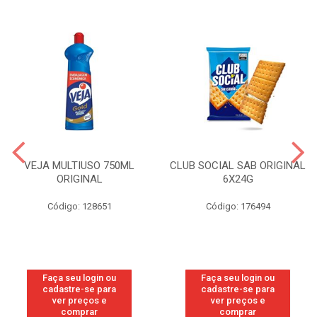
VEJA MULTIUSO 750ML
CLUB SOCIAL SAB ORIGINAL
ORIGINAL
6X24G
Código: 128651
Código: 176494
Faça seu login ou
Faça seu login ou
cadastre-se para
cadastre-se para
ver preços e
ver preços e
comprar
comprar