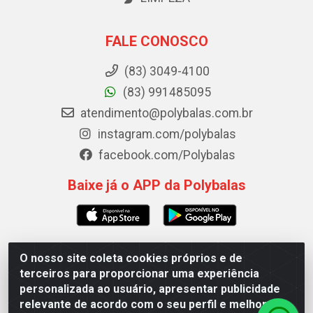
FALE CONOSCO
(83) 3049-4100
(83) 991485095
atendimento@polybalas.com.br
instagram.com/polybalas
facebook.com/Polybalas
Baixe já o APP da Polybalas
O nosso site coleta cookies próprios e de
Polybalas - Rua João Miguel de Souza, 173 Galpão B -
terceiros para proporcionar uma experiência
Ernesto Geisel, João Pessoa/PB - CEP 58.075-075 - CNPJ
personalizada ao usuário, apresentar publicidade
00.909.327/0002-61
relevante de acordo com o seu perfil e melhorar a