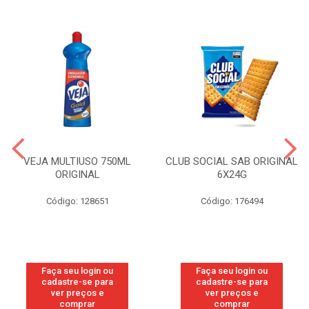
VEJA MULTIUSO 750ML
CLUB SOCIAL SAB ORIGINAL
ORIGINAL
6X24G
Código: 128651
Código: 176494
Faça seu login ou
Faça seu login ou
cadastre-se para
cadastre-se para
ver preços e
ver preços e
comprar
comprar