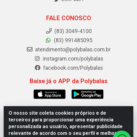
FALE CONOSCO
(83) 3049-4100
(83) 991485095
atendimento@polybalas.com.br
instagram.com/polybalas
facebook.com/Polybalas
Baixe já o APP da Polybalas
O nosso site coleta cookies próprios e de
Polybalas - Rua João Miguel de Souza, 173 Galpão B -
terceiros para proporcionar uma experiência
Ernesto Geisel, João Pessoa/PB - CEP 58.075-075 - CNPJ
personalizada ao usuário, apresentar publicidade
00.909.327/0002-61
relevante de acordo com o seu perfil e melhorar a