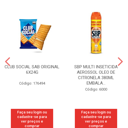
CLUB SOCIAL SAB ORIGINAL
SBP MULTI INSETICIDA
6X24G
AEROSSOL OLEO DE
CITRONELA 380ML
EMBALA...
Código: 176494
Código: 6000
Faça seu login ou
Faça seu login ou
cadastre-se para
cadastre-se para
ver preços e
ver preços e
comprar
comprar