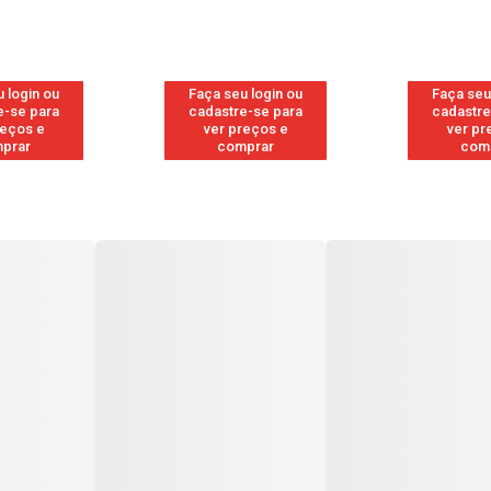
 login ou
Faça seu login ou
Faça seu
e-se para
cadastre-se para
cadastre
reços e
ver preços e
ver pr
prar
comprar
com