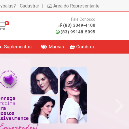
|
lybalas? - Cadastrar
Área do Representante
Fale Conosco
0
(83) 3049-4100
(83) 99148-5095
 e Suplementos
Marcas
Combos