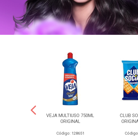
ERO 150ML
VEJA MULTIUSO 750ML
CLUB SO
HIALURONICO
ORIGINAL
ORIGIN
MEN
Código: 128651
Código
: 328153