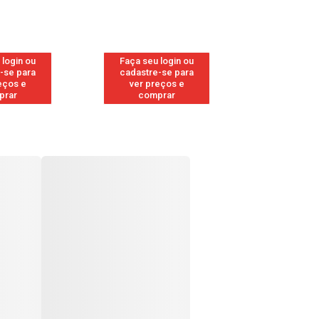
 login ou
Faça seu login ou
Faça seu 
-se para
cadastre-se para
cadastre
eços e
ver preços e
ver pr
prar
comprar
comp