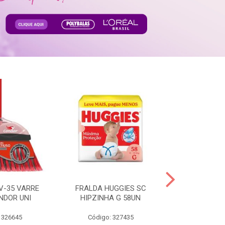
V-35 VARRE
FRALDA HUGGIES SC
H.BRASIL FC 
NDOR UNI
HIPZINHA G 58UN
 326645
Código: 327435
Código: