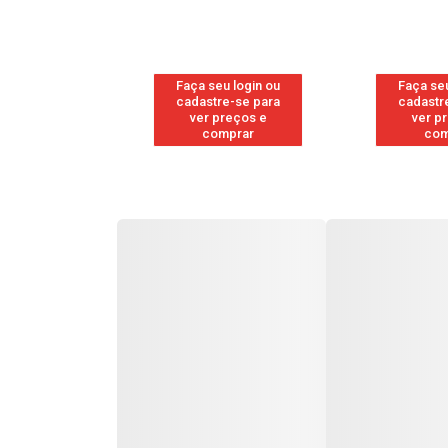
u login ou
Faça seu login ou
Faça seu
e-se para
cadastre-se para
cadastr
reços e
ver preços e
ver p
mprar
comprar
com