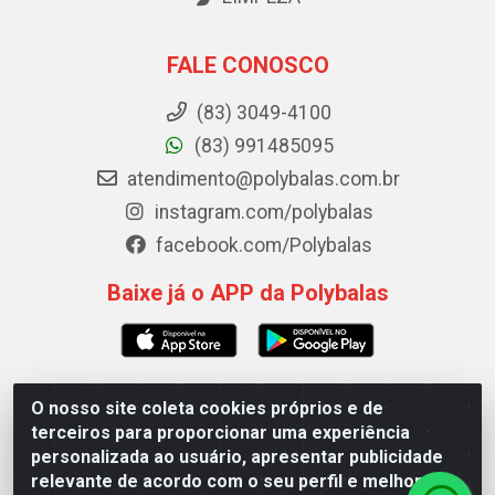
FALE CONOSCO
(83) 3049-4100
(83) 991485095
atendimento@polybalas.com.br
instagram.com/polybalas
facebook.com/Polybalas
Baixe já o APP da Polybalas
O nosso site coleta cookies próprios e de
Polybalas - Rua João Miguel de Souza, 173 Galpão B -
terceiros para proporcionar uma experiência
Ernesto Geisel, João Pessoa/PB - CEP 58.075-075 - CNPJ
personalizada ao usuário, apresentar publicidade
00.909.327/0002-61
relevante de acordo com o seu perfil e melhorar a