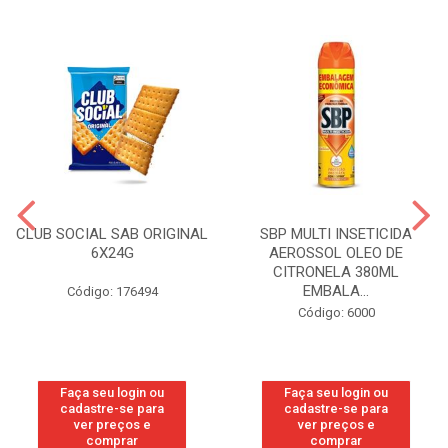
CLUB SOCIAL SAB ORIGINAL
SBP MULTI INSETICIDA
6X24G
AEROSSOL OLEO DE
CITRONELA 380ML
EMBALA...
Código: 176494
Código: 6000
Faça seu login ou
Faça seu login ou
cadastre-se para
cadastre-se para
ver preços e
ver preços e
comprar
comprar