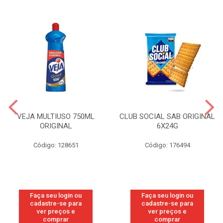
VEJA MULTIUSO 750ML
CLUB SOCIAL SAB ORIGINAL
ORIGINAL
6X24G
Código: 128651
Código: 176494
Faça seu login ou
Faça seu login ou
cadastre-se para
cadastre-se para
ver preços e
ver preços e
comprar
comprar