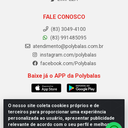
FALE CONOSCO
(83) 3049-4100
(83) 991485095
atendimento@polybalas.com.br
instagram.com/polybalas
facebook.com/Polybalas
Baixe já o APP da Polybalas
O nosso site coleta cookies próprios e de
Polybalas - Rua João Miguel de Souza, 173 Galpão B -
terceiros para proporcionar uma experiência
Ernesto Geisel, João Pessoa/PB - CEP 58.075-075 - CNPJ
personalizada ao usuário, apresentar publicidade
00.909.327/0002-61
relevante de acordo com o seu perfil e melhorar a