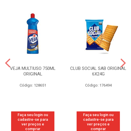
VEJA MULTIUSO 750ML
CLUB SOCIAL SAB ORIGINAL
ORIGINAL
6X24G
Código: 128651
Código: 176494
Faça seu login ou
Faça seu login ou
cadastre-se para
cadastre-se para
ver preços e
ver preços e
comprar
comprar