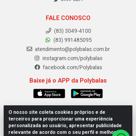
FALE CONOSCO
(83) 3049-4100
(83) 991485095
atendimento@polybalas.com.br
instagram.com/polybalas
facebook.com/Polybalas
Baixe já o APP da Polybalas
O nosso site coleta cookies próprios e de
Polybalas - Rua João Miguel de Souza, 173 Galpão B -
terceiros para proporcionar uma experiência
Ernesto Geisel, João Pessoa/PB - CEP 58.075-075 - CNPJ
personalizada ao usuário, apresentar publicidade
00.909.327/0002-61
relevante de acordo com o seu perfil e melhorar a