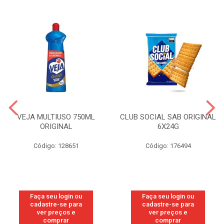
VEJA MULTIUSO 750ML
CLUB SOCIAL SAB ORIGINAL
ORIGINAL
6X24G
Código: 128651
Código: 176494
Faça seu login ou
Faça seu login ou
cadastre-se para
cadastre-se para
ver preços e
ver preços e
comprar
comprar