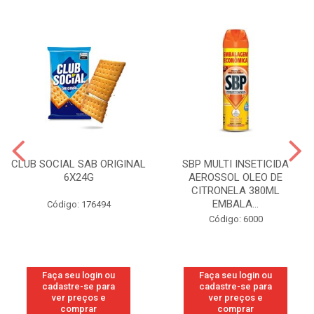
CLUB SOCIAL SAB ORIGINAL
SBP MULTI INSETICIDA
6X24G
AEROSSOL OLEO DE
CITRONELA 380ML
EMBALA...
Código: 176494
Código: 6000
Faça seu login ou
Faça seu login ou
cadastre-se para
cadastre-se para
ver preços e
ver preços e
comprar
comprar