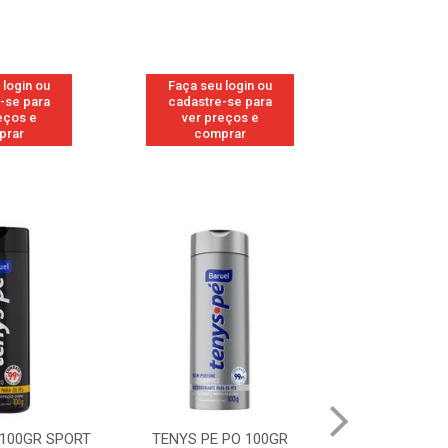
 login ou
Faça seu login ou
Faça seu 
-se para
cadastre-se para
cadastre
eços e
ver preços e
ver pr
prar
comprar
comp
 100GR SPORT
TENYS PE PO 100GR
TENYS PE PO 