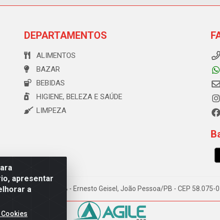
DEPARTAMENTOS
F
ALIMENTOS
BAZAR
BEBIDAS
HIGIENE, BELEZA E SAÚDE
LIMPEZA
Ba
para
io, apresentar
elhorar a
e Souza, 173 Galpão B - Ernesto Geisel, João Pessoa/PB - CEP 58.075
 Cookies