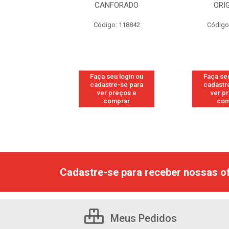
RESH
CANFORADO
ORI
go: 113
Código: 118842
Código
u login ou
Faça seu login ou
Faça seu
e-se para
cadastre-se para
cadastr
reços e
ver preços e
ver p
mprar
comprar
com
Cadastre-se para receber nossas of
Meus Pedidos