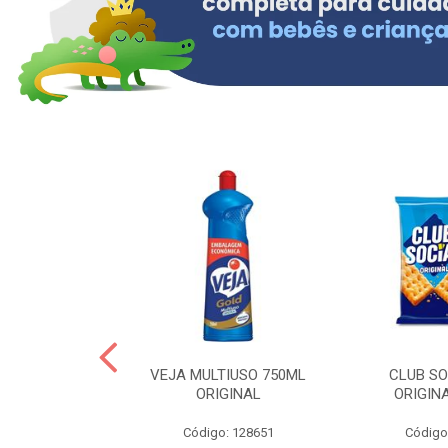
ERO 150ML
VEJA MULTIUSO 750ML
CLUB SO
HIALURONICO
ORIGINAL
ORIGIN
MEN
Código: 128651
Código
: 328153