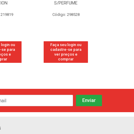
TION
S/PERFUME
FRE
 219819
Código: 298528
Código
 login ou
Faça seu login ou
Faça seu 
-se para
cadastre-se para
cadastre
eços e
ver preços e
ver pr
prar
comprar
comp
s