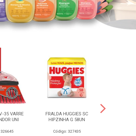
V-35 VARRE
FRALDA HUGGIES SC
H.BRASIL FC 
NDOR UNI
HIPZINHA G 58UN
 326645
Código: 327435
Código: