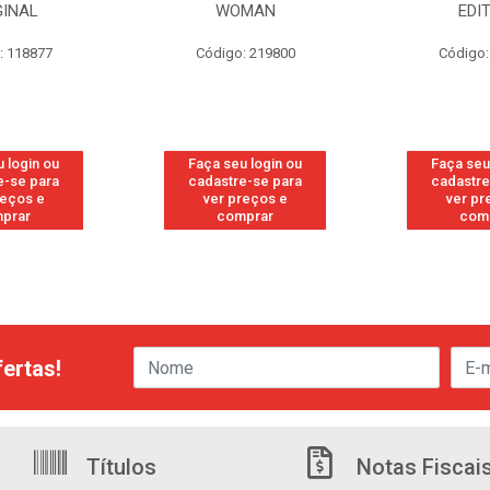
GINAL
WOMAN
EDI
: 118877
Código: 219800
Código:
 login ou
Faça seu login ou
Faça seu
e-se para
cadastre-se para
cadastre
reços e
ver preços e
ver pr
prar
comprar
com
ertas!
Títulos
Notas Fiscai