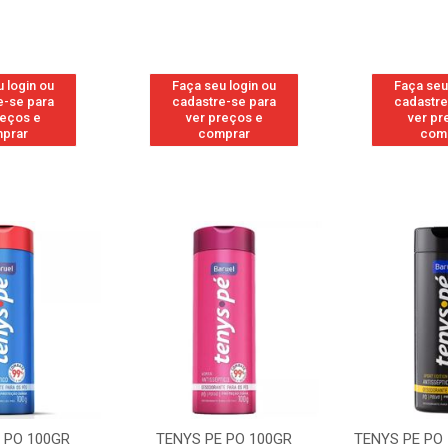
 login ou
Faça seu login ou
Faça seu
e-se para
cadastre-se para
cadastre
reços e
ver preços e
ver pr
prar
comprar
com
 PO 100GR
TENYS PE PO 100GR
TENYS PE PO