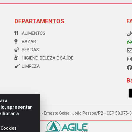
DEPARTAMENTOS
F
ALIMENTOS
BAZAR
BEBIDAS
HIGIENE, BELEZA E SAÚDE
LIMPEZA
Ba
para
io, apresentar
elhorar a
e Souza, 173 Galpão B - Ernesto Geisel, João Pessoa/PB - CEP 58.075
 Cookies