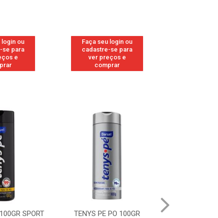
 login ou
Faça seu login ou
Faça seu 
-se para
cadastre-se para
cadastre
eços e
ver preços e
ver pr
prar
comprar
comp
 PO 100GR
TENYS PE PO 100GR MENTA
TENYS PE 