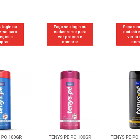
 login ou
Faça seu login ou
Faça seu
e-se para
cadastre-se para
cadastre
reços e
ver preços e
ver pr
prar
comprar
com
 PO 100GR
TENYS PE PO 100GR SPORT
TENYS PE