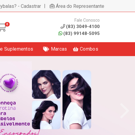
|
lybalas? - Cadastrar
Área do Representante
Fale Conosco
0
(83) 3049-4100
(83) 99148-5095
 e Suplementos
Marcas
Combos