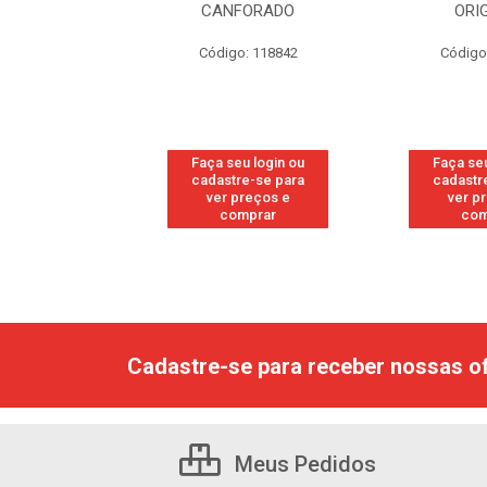
FORADO
ORIGINAL
WO
: 118842
Código: 118877
Código
u login ou
Faça seu login ou
Faça seu
e-se para
cadastre-se para
cadastr
reços e
ver preços e
ver p
mprar
comprar
com
Cadastre-se para receber nossas of
Meus Pedidos