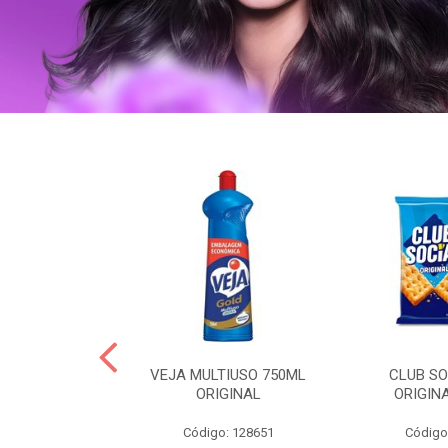
ERO 150ML
VEJA MULTIUSO 750ML
CLUB SO
HIALURONICO
ORIGINAL
ORIGIN
MEN
Código: 128651
Código
: 328153