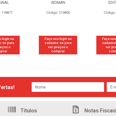
MAN
EDITION
S/PE
: 219800
Código: 219819
Código:
 login ou
Faça seu login ou
Faça seu
e-se para
cadastre-se para
cadastre
reços e
ver preços e
ver pr
prar
comprar
com
ertas!
Títulos
Notas Fiscai