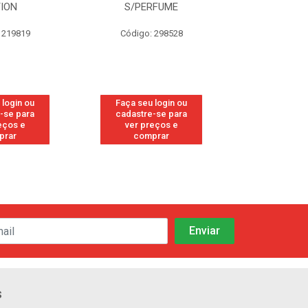
RFUME
FRESH
CANFO
 298528
Código: 113
Código:
 login ou
Faça seu login ou
Faça seu 
-se para
cadastre-se para
cadastre
eços e
ver preços e
ver pr
prar
comprar
comp
s