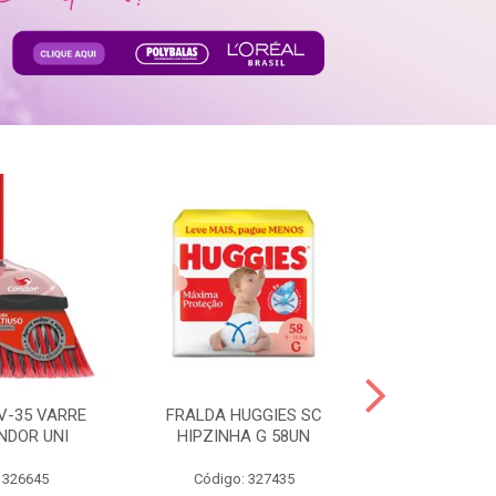
V-35 VARRE
FRALDA HUGGIES SC
H.BRASIL FC 
NDOR UNI
HIPZINHA G 58UN
 326645
Código: 327435
Código: