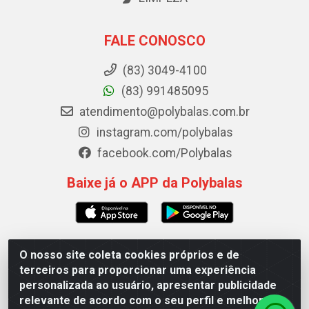
FALE CONOSCO
(83) 3049-4100
(83) 991485095
atendimento@polybalas.com.br
instagram.com/polybalas
facebook.com/Polybalas
Baixe já o APP da Polybalas
O nosso site coleta cookies próprios e de
Polybalas - Rua João Miguel de Souza, 173 Galpão B -
terceiros para proporcionar uma experiência
Ernesto Geisel, João Pessoa/PB - CEP 58.075-075 - CNPJ
personalizada ao usuário, apresentar publicidade
00.909.327/0002-61
relevante de acordo com o seu perfil e melhorar a