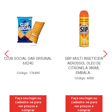
CLUB SOCIAL SAB ORIGINAL
SBP MULTI INSETICIDA
6X24G
AEROSSOL OLEO DE
CITRONELA 380ML
EMBALA...
Código: 176494
Código: 6000
Faça seu login ou
Faça seu login ou
cadastre-se para
cadastre-se para
ver preços e
ver preços e
comprar
comprar