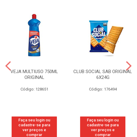
VEJA MULTIUSO 750ML
CLUB SOCIAL SAB ORIGINAL
ORIGINAL
6X24G
Código: 128651
Código: 176494
Faça seu login ou
Faça seu login ou
cadastre-se para
cadastre-se para
ver preços e
ver preços e
comprar
comprar