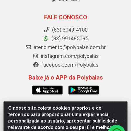
FALE CONOSCO
(83) 3049-4100
(83) 991485095
atendimento@polybalas.com.br
instagram.com/polybalas
facebook.com/Polybalas
Baixe já o APP da Polybalas
O nosso site coleta cookies próprios e de
Polybalas - Rua João Miguel de Souza, 173 Galpão B -
terceiros para proporcionar uma experiência
Ernesto Geisel, João Pessoa/PB - CEP 58.075-075 - CNPJ
personalizada ao usuário, apresentar publicidade
00.909.327/0002-61
relevante de acordo com o seu perfil e melhorar a